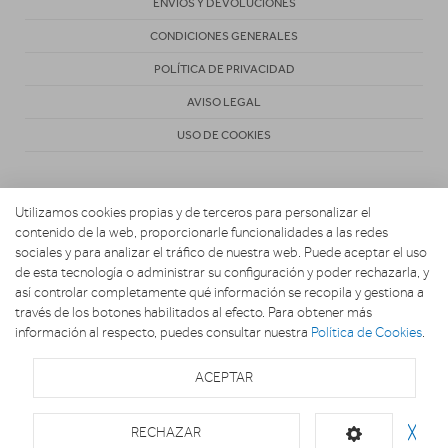
ENVÍOS Y DEVOLUCIONES
CONDICIONES GENERALES
POLÍTICA DE PRIVACIDAD
AVISO LEGAL
USO DE COOKIES
Utilizamos cookies propias y de terceros para personalizar el
contenido de la web, proporcionarle funcionalidades a las redes
sociales y para analizar el tráfico de nuestra web. Puede aceptar el uso
de esta tecnología o administrar su configuración y poder rechazarla, y
Copyright 2026. EL UNIVERSO DE LA COCINA
así controlar completamente qué información se recopila y gestiona a
través de los botones habilitados al efecto. Para obtener más
información al respecto, puedes consultar nuestra
Política de Cookies
.
ACEPTAR
RECHAZAR
╳