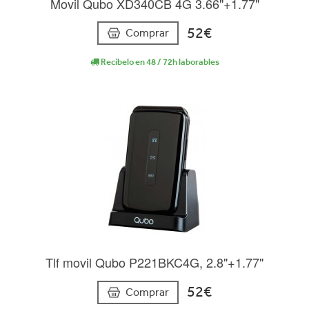
Movil Qubo XD340CB 4G 3.66"+1.77"
52€
Comprar
Recíbelo en 48 / 72h laborables
Tlf movil Qubo P221BKC4G, 2.8"+1.77"
52€
Comprar