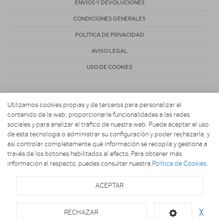
ENVÍOS Y DEVOLUCIONES
CONDICIONES GENERALES
POLÍTICA DE PRIVACIDAD
AVISO LEGAL
USO DE COOKIES
Utilizamos cookies propias y de terceros para personalizar el
contenido de la web, proporcionarle funcionalidades a las redes
sociales y para analizar el tráfico de nuestra web. Puede aceptar el uso
de esta tecnología o administrar su configuración y poder rechazarla, y
Copyright 2026. EL UNIVERSO DE LA COCINA
así controlar completamente qué información se recopila y gestiona a
través de los botones habilitados al efecto. Para obtener más
información al respecto, puedes consultar nuestra
Política de Cookies
.
ACEPTAR
RECHAZAR
╳