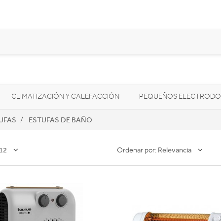
CLIMATIZACIÓN Y CALEFACCIÓN
PEQUEÑOS ELECTRODO
UFAS
ESTUFAS DE BAÑO
SONIDO / AUDIO
CÁMARAS FOTO/VÍDEO
TELEFONÍA
AS
ILUMINACIÓN
HIGIENE Y SALUD
ENERGÍA
12
Relevancia
Ordenar por: