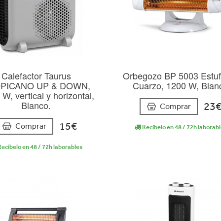
Calefactor Taurus
Orbegozo BP 5003 Estuf
PICANO UP & DOWN,
Cuarzo, 1200 W, Blan
 W, vertical y horizontal,
Blanco.
23
Comprar
15€
Comprar
Recíbelo en 48 / 72h laborab
ecíbelo en 48 / 72h laborables