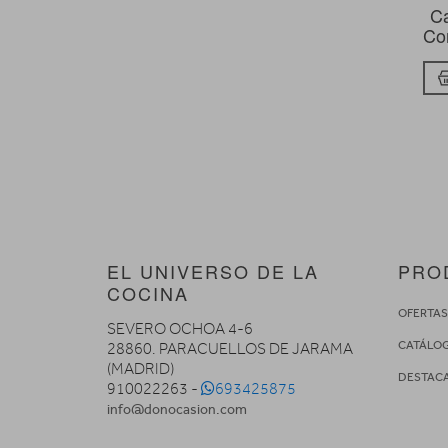
Ca
Co
EL UNIVERSO DE LA
PRO
COCINA
OFERTA
SEVERO OCHOA 4-6
CATÁLO
28860. PARACUELLOS DE JARAMA
(MADRID)
DESTAC
910022263 -
693425875
info@donocasion.com