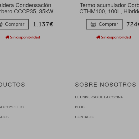
ldera Condensación
Termo acumulador Cor
rbero CCCP35, 35kW
CTHM100, 100L, Hibrid
1.137€
724
Comprar
Comprar
Sin disponibilidad
Sin disponibilidad
DUCTOS
SOBRE NOSOTROS
S
EL UNIVERSO DE LA COCINA
GO COMPLETO
BLOG
ADOS
CONTACTO