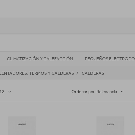
CLIMATIZACIÓN Y CALEFACCIÓN
PEQUEÑOS ELECTRODO
LENTADORES, TERMOS Y CALDERAS
CALDERAS
SONIDO / AUDIO
CÁMARAS FOTO/VÍDEO
TELEFONÍA
AS
ILUMINACIÓN
HIGIENE Y SALUD
ENERGÍA
12
Relevancia
Ordenar por: