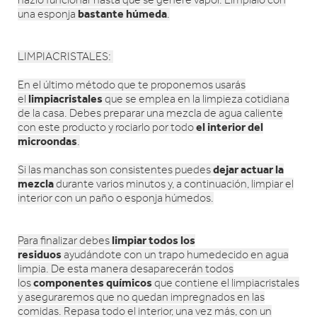
hazlo funcionar hasta que se genere vapor. Límpialo con
bastante húmeda
una esponja
.
LIMPIACRISTALES:
En el último método que te proponemos usarás
limpiacristales
el
que se emplea en la limpieza cotidiana
de la casa. Debes preparar una mezcla de agua caliente
el interior del
con este producto y rociarlo por todo
microondas
.
dejar actuar la
Si las manchas son consistentes puedes
mezcla
durante varios minutos y, a continuación, limpiar el
interior con un paño o esponja húmedos.
limpiar todos los
Para finalizar debes
residuos
ayudándote con un trapo humedecido en agua
limpia. De esta manera desaparecerán todos
componentes químicos
los
que contiene el limpiacristales
y aseguraremos que no quedan impregnados en las
comidas. Repasa todo el interior, una vez más, con un