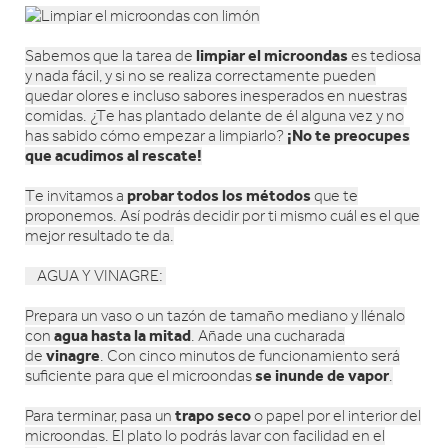
limpiar el microondas
Sabemos que la tarea de
es tediosa
y nada fácil, y si no se realiza correctamente pueden
quedar olores e incluso sabores inesperados en nuestras
comidas. ¿Te has plantado delante de él alguna vez y no
¡No te preocupes
has sabido cómo empezar a limpiarlo?
que acudimos al rescate!
probar todos los métodos
Te invitamos a
que te
proponemos. Así podrás decidir por ti mismo cuál es el que
mejor resultado te da.
AGUA Y VINAGRE:
Prepara un vaso o un tazón de tamaño mediano y llénalo
agua hasta la mitad
con
. Añade una cucharada
vinagre
de
. Con cinco minutos de funcionamiento será
se inunde de vapor
suficiente para que el microondas
.
trapo seco
Para terminar, pasa un
o papel por el interior del
microondas. El plato lo podrás lavar con facilidad en el